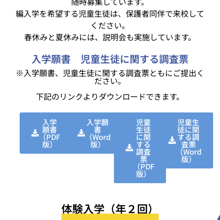
随時募集しています。
編入学を希望する児童生徒は、保護者同伴で来校して
ください。
春休みと夏休みには、説明会も実施しています。
入学願書 児童生徒に関する調査票
※入学願書、児童生徒に関する調査票ともにご提出く
ださい。
下記のリンクよりダウンロードできます。
入学
入学願
児童
児童生
願書
書
生徒
徒に関
（PDF
（Word
に関
する調
版）
版）
する
査票
調査
（Word
票
版）
（PDF
版）
体験入学（年２回）