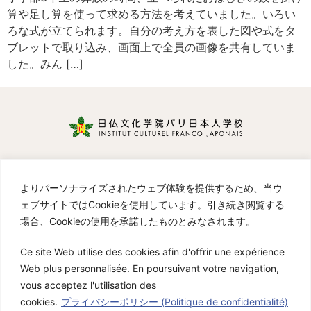
算や足し算を使って求める方法を考えていました。いろい
ろな式が立てられます。自分の考え方を表した図や式をタ
ブレットで取り込み、画面上で全員の画像を共有していま
した。みん […]
Cours de Japonais
リンク
よりパーソナライズされたウェブ体験を提供するため、当ウ
プライバシーポリシー
／
Politique de confidentialité
ェブサイトではCookieを使用しています。引き続き閲覧する
Instagram Institut Culturel Franco-Japonais パリ
場合、Cookieの使用を承諾したものとみなされます。
日本人学校
Cours de Japonais et ateliers en lien avec la culture
Ce site Web utilise des cookies afin d'offrir une expérience
japonaise
Web plus personnalisée. En poursuivant votre navigation,
Venez nombreux
vous acceptez l'utilisation des
cookies.
プライバシーポリシー (Politique de confidentialité)