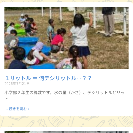
１リットル ＝ 何デシリットル…？？
2026年7月21日
小学部２年生の算数です。水の量（かさ）、デシリットルとリッ
ト
... 続きを読む »