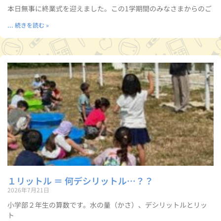
本日無事に終業式を迎えました。この1学期間のみなさまからのご
... 続きを読む »
１リットル ＝ 何デシリットル…？？
2026年7月21日
小学部２年生の算数です。水の量（かさ）、デシリットルとリッ
ト